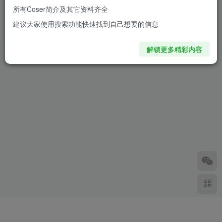
所有Coser简介及其它资料齐全
夜雨燃星！浅葱日茉莉化身伊
建议大家使用搜索功能快速找到自己想要的信息
芙琳，于池袋街头演绎赛博风
暴
8个月前
1.8W+
解锁更多精彩内容