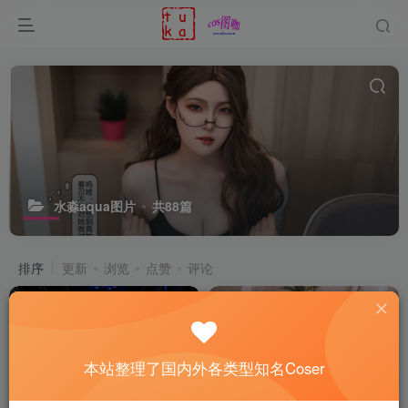
水淼aqua图片
共88篇
排序
更新
浏览
点赞
评论
本站整理了国内外各类型知名Coser