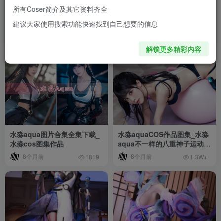
所有Coser简介及其它资料齐全
赛博光晕中的纯欲代码：水淼
水韵未熄的夏夜博弈：水淼
建议大家使用搜索功能快速找到自己想要的信息
aqua爱弥斯的科技美学
aqua长离泳装的冷焰美学
1个月前
1个月前
2W+
2W+
解锁更多精彩内容
水淼aqua图片合集全集下载_
水淼aquaCOS作品图集_水淼
水淼cos图集作品
aqua不一样的八重神子运动内
衣[持续更新]
8个月前
8个月前
1819
1.3W+