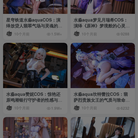
星穹铁道水淼aquaCOS：演
水淼aqua梦见月瑞希COS：
绎放贷人翡翠气场与灵魂的典
演绎《原神》梦境般的心灵疗
押秀
愈
10个月前
10个月前
1.5W+
9288
水淼aqua赞妮COS：惊艳还
水淼aqua坎特蕾拉COS：翡
原鸣潮银行守护者的性感与力
萨烈贵族女王的气质与致命魅
量
力
10个月前
10个月前
1.9W+
6232