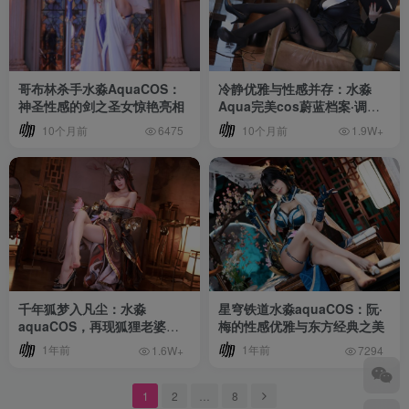
哥布林杀手水淼AquaCOS：
冷静优雅与性感并存：水淼
神圣性感的剑之圣女惊艳亮相
Aqua完美cos蔚蓝档案·调月
莉音
10个月前
10个月前
6475
1.9W+
千年狐梦入凡尘：水淼
星穹铁道水淼aquaCOS：阮·
aquaCOS，再现狐狸老婆的
梅的性感优雅与东方经典之美
致命诱惑
1年前
1年前
1.6W+
7294
1
2
…
8