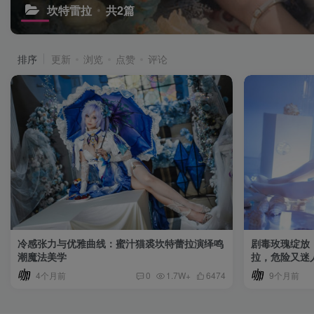
坎特雷拉
共2篇
排序
更新
浏览
点赞
评论
冷感张力与优雅曲线：蜜汁猫裘坎特蕾拉演绎鸣
剧毒玫瑰绽放
潮魔法美学
拉，危险又迷
4个月前
9个月前
0
1.7W+
6474