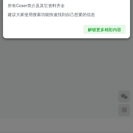
所有Coser简介及其它资料齐全
呀勒呀勒推土君旗袍COS：穿
建议大家使用搜索功能快速找到自己想要的信息
上它，谁能抵挡这诱惑？
2年前
1.7W+
解锁更多精彩内容