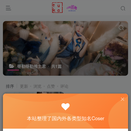
呀勒呀勒推土君
共1篇
排序
更新
浏览
点赞
评论
本站整理了国内外各类型知名Coser