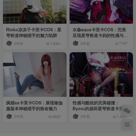
Rioko凉凉子卡芙卡COS：星
水淼aqua卡芙卡COS：完美
穹铁道神秘猎手的魅力陷阱
呈现星穹铁道卡妈的性感与酷
帅
2年前
2年前
1.6W+
7797
疯猫ss卡芙卡COS：展现瑜伽
性感与酷炫的完美碰撞：
服版本神秘猎手的致命魅力
Byoru的崩坏星穹铁道卡芙卡
COS
2年前
2年前
9597
1.5W+