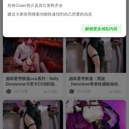
所有Coser简介及其它资料齐全
命运丝线上的优雅猎手：屿鱼
优雅即武器：Machi馬吉化身
建议大家使用搜索功能快速找到自己想要的信息
Yukako卡芙卡的暗夜剧场
卡芙卡，以致命魅力布下星核
迷局
30天前
8个月前
1.6W+
6745
解锁更多精彩内容
崩坏星穹铁道cos系列：Sally
崩坏星穹铁道：雨波
Dorasnow卡芙卡COS职场女
_HaneAme带来性感致命的卡
王
芙卡COS
10个月前
10个月前
1.1W+
7689