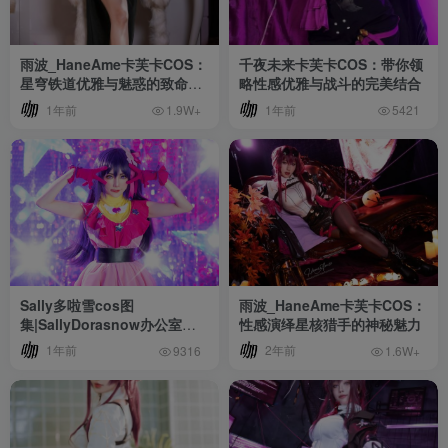
雨波_HaneAme卡芙卡COS：
千夜未来卡芙卡COS：带你领
星穹铁道优雅与魅惑的致命交
略性感优雅与战斗的完美结合
响
1年前
1年前
1.9W+
5421
Sally多啦雪cos图
雨波_HaneAme卡芙卡COS：
集|SallyDorasnow办公室女
性感演绎星核猎手的神秘魅力
郎卡芙卡星野爱[持续更新]
1年前
2年前
9316
1.6W+