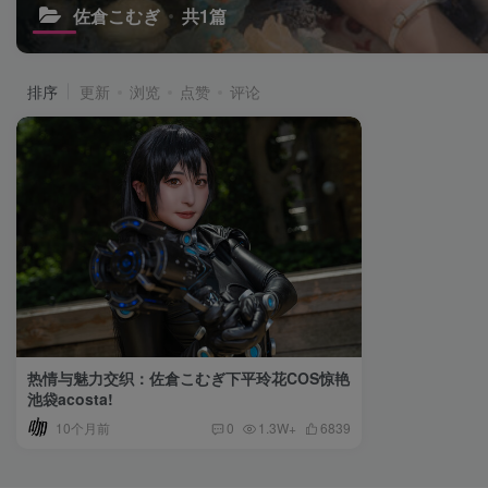
佐倉こむぎ
共1篇
排序
更新
浏览
点赞
评论
热情与魅力交织：佐倉こむぎ下平玲花COS惊艳
池袋acosta!
10个月前
0
1.3W+
6839