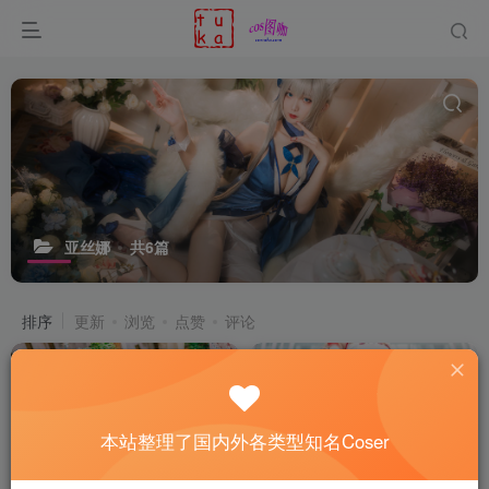
亚丝娜
共6篇
排序
更新
浏览
点赞
评论
本站整理了国内外各类型知名Coser