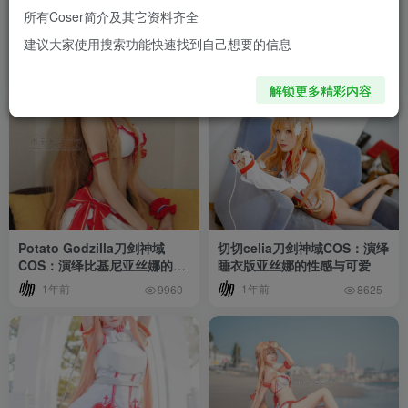
所有Coser简介及其它资料齐全
霜月shimo亚丝娜COS：刀剑
性感与力量并存：雨波
建议大家使用搜索功能快速找到自己想要的信息
神域中的睡衣温柔剑士惊艳登
HaneAmeCOS刀剑神域亚丝
场
娜的魅力
10个月前
10个月前
1.2W+
1.7W+
解锁更多精彩内容
Potato Godzilla刀剑神域
切切celia刀剑神域COS：演绎
COS：演绎比基尼亚丝娜的性
睡衣版亚丝娜的性感与可爱
感魅力
1年前
1年前
9960
8625