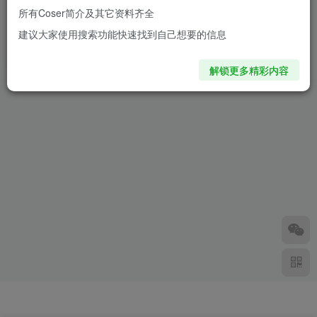
所有Coser简介及其它资料齐全
VTuber一之瀬琉羽COS：百
建议大家使用搜索功能快速找到自己想要的信息
瀬サク恶魔制服太可爱让人心
动！
10个月前
6850
解锁更多精彩内容