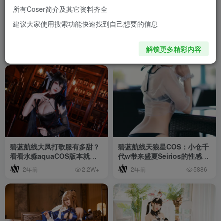
所有Coser简介及其它资料齐全
分类
coser
碧蓝航线
Cosplay
最新文章
作
301
272
92
80
建议大家使用搜索功能快速找到自己想要的信息
标签
cos
水淼aqua
瓜希酱
封疆疆v
水淼aqu
59
23
19
18
排序
最新
热门
销量
解锁更多精彩内容
碧蓝航线大凤打歌服有多甜？
碧蓝航线天狼星COS：小仓千
看看水淼aquaCOS版本就知
代w带来盛夏Seirios的性感热
道
辣
2年前
2年前
2.2W+
5886