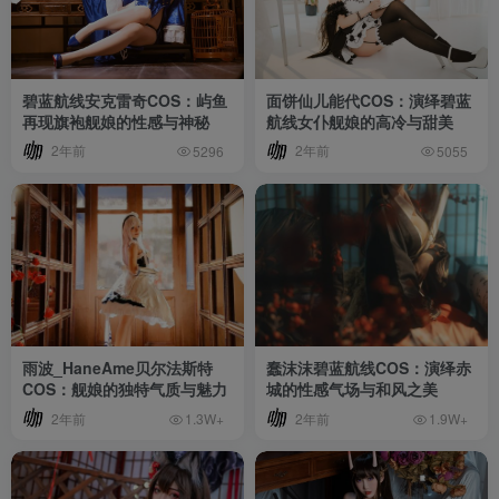
碧蓝航线安克雷奇COS：屿鱼
面饼仙儿能代COS：演绎碧蓝
再现旗袍舰娘的性感与神秘
航线女仆舰娘的高冷与甜美
2年前
2年前
5296
5055
雨波_HaneAme贝尔法斯特
蠢沫沫碧蓝航线COS：演绎赤
COS：舰娘的独特气质与魅力
城的性感气场与和风之美
2年前
2年前
1.3W+
1.9W+