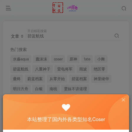
开启精彩搜索
文章
热门搜索
水淼aqua
蠢沫沫
coser
原神
fate
小舞
碧蓝航线
八重神子
雷电将军
雨波
绝区零
最终
蔚蓝档案
从零开始
碧蓝档案
神里绫华
明日方舟
白银
南桃
雯妹不讲道理
搜索
碧蓝航线
，共找到
341
个文章
本站整理了国内外各类型知名Coser
文章
用户
版块
帖子