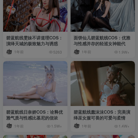
碧蓝航线雯妹不讲道理COS：
面饼仙儿碧蓝航线COS：优雅
演绎天城的极致魅力与诱惑
与性感并存的轻巡女神能代
1年前
1年前
5263
1.9W+
碧蓝航线日奈娇COS：诠释优
碧蓝航线蠢沫沫COS：完美演
雅气质与性感比基尼的信浓
绎巫女服可畏的可爱与柔情
1年前
1年前
1.5W+
1.4W+